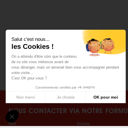
Salut c'est nous...
les Cookies !
On a attendu d'être sûrs que le contenu
de ce site vous intéresse avant de
vous déranger, mais on aimerait bien vous accompagner pendant
votre visite...
C'est OK pour vous ?
Consentements certifiés par
Non merci
Je choisis
OK pour moi
Plateforme de Gestion du Consentement : Personnalisez vos Options
Axeptio consent
NOUS CONTACTER VIA NOTRE FORMU
Notre plateforme vous permet d'adapter et de gérer vos paramètres de confident
Nom
*
Prénom
*